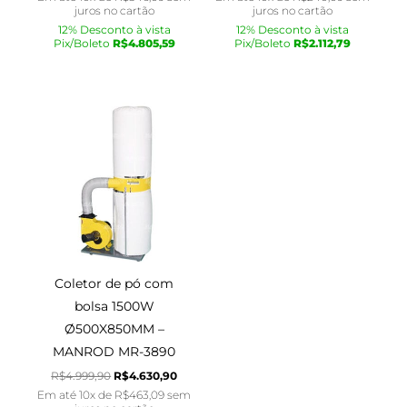
juros no cartão
juros no cartão
12% Desconto à vista
12% Desconto à vista
Pix/Boleto
R$
4.805,59
Pix/Boleto
R$
2.112,79
O
O
preço
preço
original
atual
era:
é:
R$4.999,90.
R$4.630,90.
Coletor de pó com
bolsa 1500W
Ø500X850MM –
MANROD MR-3890
R$
4.999,90
R$
4.630,90
Em até 10x de
R$
463,09
sem