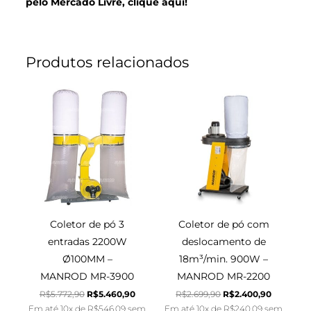
pelo Mercado Livre, clique aqui!
Produtos relacionados
O
O
O
O
preço
preço
preço
preço
original
atual
original
atual
era:
é:
era:
é:
R$5.772,90.
R$5.460,90.
R$2.699,90.
R$2.400,
Coletor de pó 3
Coletor de pó com
entradas 2200W
deslocamento de
Ø100MM –
18m³/min. 900W –
MANROD MR-3900
MANROD MR-2200
R$
5.772,90
R$
5.460,90
R$
2.699,90
R$
2.400,90
Em até 10x de
R$
546,09
sem
Em até 10x de
R$
240,09
sem