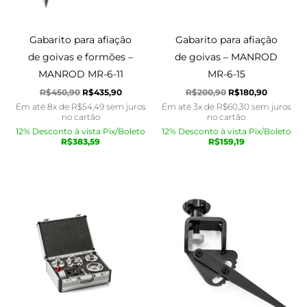
Gabarito para afiação
Gabarito para afiação
de goivas e formões –
de goivas – MANROD
MANROD MR-6-11
MR-6-15
R$
450,90
R$
435,90
R$
200,90
R$
180,90
Em até 8x de
R$
54,49
sem juros
Em até 3x de
R$
60,30
sem juros
no cartão
no cartão
12% Desconto à vista Pix/Boleto
12% Desconto à vista Pix/Boleto
R$
383,59
R$
159,19
O
O
O
O
preço
preço
preço
preço
original
atual
original
atual
era:
é:
era:
é:
R$2.579,90.
R$2.445,90.
R$399,90.
R$370,90