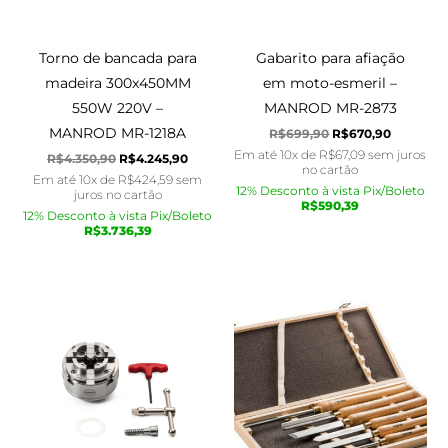
Torno de bancada para
Gabarito para afiação
madeira 300x450MM
em moto-esmeril –
550W 220V –
MANROD MR-2873
MANROD MR-1218A
R$
699,90
R$
670,90
Em até 10x de
R$
67,09
sem juros
R$
4.350,90
R$
4.245,90
no cartão
Em até 10x de
R$
424,59
sem
12% Desconto à vista Pix/Boleto
juros no cartão
R$
590,39
12% Desconto à vista Pix/Boleto
R$
3.736,39
O
O
O
O
preço
preço
preço
preço
original
atual
original
atual
era:
é:
era:
é:
R$1.379,90.
R$1.225,90.
R$1.405,90.
R$1.265,