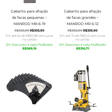
Gabarito para afiação
Gabarito para afiação
de facas pequenas –
de facas grandes –
MANROD MR-6-19
MANROD MR-6-12
R$
320,90
R$
305,90
R$
380,90
R$
359,90
Em até 6x de
R$
50,98
sem juros
Em até 7x de
R$
51,41
sem juros
no cartão
no cartão
12% Desconto à vista Pix/Boleto
12% Desconto à vista Pix/Boleto
R$
269,19
R$
316,71
O
O
O
O
preço
preço
preço
preço
original
atual
original
atual
era:
é:
era:
é:
R$160,90.
R$142,90.
R$4.200,90.
R$4.170