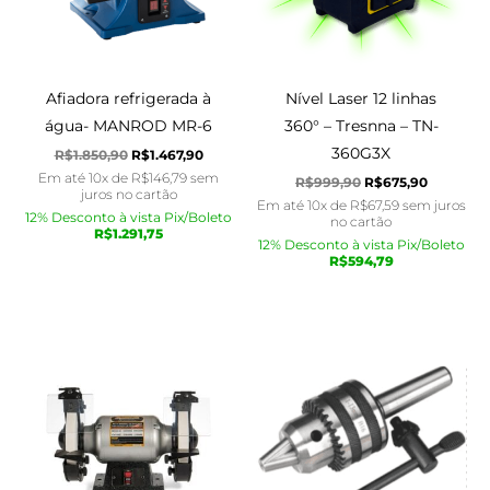
Afiadora refrigerada à
Nível Laser 12 linhas
água- MANROD MR-6
360° – Tresnna – TN-
360G3X
R$
1.850,90
R$
1.467,90
Em até 10x de
R$
146,79
sem
R$
999,90
R$
675,90
juros no cartão
Em até 10x de
R$
67,59
sem juros
12% Desconto à vista Pix/Boleto
no cartão
R$
1.291,75
12% Desconto à vista Pix/Boleto
R$
594,79
O
O
O
O
preço
preço
preço
preço
original
atual
original
atual
era:
é:
era:
é:
R$1.350,90.
R$1.275,90.
R$249,90.
R$214,90.