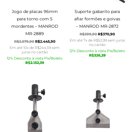
Jogo de placas 96mm
Suporte gabarito para
para torno com 5
afiar formões e goivas
mordentes – MANROD
– MANROD MR-2872
MR-2889
R$
399,90
R$
370,90
Em até 7x de
R$
52,99
sem juros
R$
2.579,90
R$
2.445,90
no cartão
Em até 10x de
R$
244,59
sem
12% Desconto à vista Pix/Boleto
juros no cartão
R$
326,39
12% Desconto à vista Pix/Boleto
R$
2.152,39
O
O
O
O
preço
preço
preço
preço
original
atual
original
atual
era:
é:
era:
é:
R$320,90.
R$305,90.
R$380,90.
R$359,90