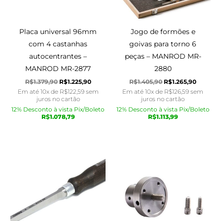
Placa universal 96mm
Jogo de formões e
com 4 castanhas
goivas para torno 6
autocentrantes –
peças – MANROD MR-
MANROD MR-2877
2880
R$
1.379,90
R$
1.225,90
R$
1.405,90
R$
1.265,90
Em até 10x de
R$
122,59
sem
Em até 10x de
R$
126,59
sem
juros no cartão
juros no cartão
12% Desconto à vista Pix/Boleto
12% Desconto à vista Pix/Boleto
R$
1.078,79
R$
1.113,99
O
O
O
O
preço
preço
preço
preço
original
atual
original
atual
era:
é:
era:
é:
R$260,90.
R$240,90.
R$399,90.
R$387,90