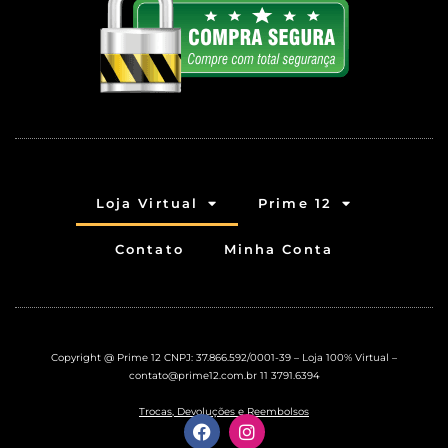
Loja Virtual
Prime 12
Contato
Minha Conta
Copyright @ Prime 12 CNPJ: 37.866.592/0001-39 – Loja 100% Virtual –
contato@prime12.com.br
11 3791.6394
Trocas, Devoluções e Reembolsos
F
I
a
n