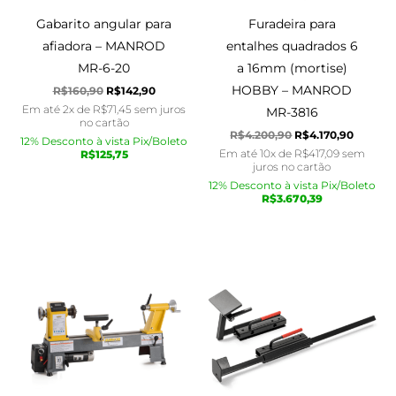
Gabarito angular para
Furadeira para
afiadora – MANROD
entalhes quadrados 6
MR-6-20
a 16mm (mortise)
HOBBY – MANROD
R$
160,90
R$
142,90
Em até 2x de
R$
71,45
sem juros
MR-3816
no cartão
R$
4.200,90
R$
4.170,90
12% Desconto à vista Pix/Boleto
Em até 10x de
R$
417,09
sem
R$
125,75
juros no cartão
12% Desconto à vista Pix/Boleto
R$
3.670,39
O
O
O
O
preço
preço
preço
preço
original
atual
original
atual
era:
é:
era:
é:
R$4.350,90.
R$4.245,90.
R$699,90.
R$670,90