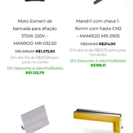
Moto Esmeril de
Mandril com chave 1-
bancada para afiação
16mm com haste CM2
370W 220V –
– MANROD MR-2905
MANROD MR-032.50
R$
249,90
R$
214,90
Em até 4x de
R$
53,73
sem juros
R$
1.350,90
R$
1.275,90
no cartão
Em até 10x de
R$
127,59
sem
12% Desconto à vista Pix/Boleto
juros no cartão
R$
189,11
12% Desconto à vista Pix/Boleto
R$
1.122,79
O
O
O
O
preço
preço
preço
preço
original
atual
original
atual
era:
é:
era:
é:
R$250,90.
R$210,90.
R$900,90.
R$720,90