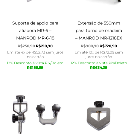
Suporte de apoio para
Extensão de 550mm
afiadora MR-6 –
para torno de madeira
MANROD MR-6-18
– MANROD MR-1218EX
R$
250,90
R$
210,90
R$
900,90
R$
720,90
Em até 4x de
R$
52,73
sem juros
Em até 10x de
R$
72,09
sem
no cartão
juros no cartão
12% Desconto à vista Pix/Boleto
12% Desconto à vista Pix/Boleto
R$
185,59
R$
634,39
O
O
O
O
preço
preço
preço
preço
original
atual
original
atual
era:
é:
era:
é:
R$450,90.
R$435,90.
R$200,90.
R$180,90