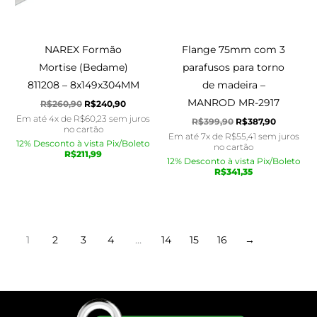
NAREX Formão
Flange 75mm com 3
Mortise (Bedame)
parafusos para torno
811208 – 8x149x304MM
de madeira –
MANROD MR-2917
R$
260,90
R$
240,90
Em até 4x de
R$
60,23
sem juros
R$
399,90
R$
387,90
no cartão
Em até 7x de
R$
55,41
sem juros
12% Desconto à vista Pix/Boleto
no cartão
R$
211,99
12% Desconto à vista Pix/Boleto
R$
341,35
1
2
3
4
…
14
15
16
→