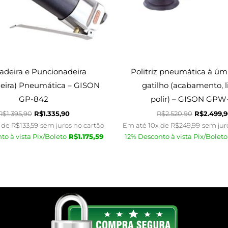
adeira e Puncionadeira
Politriz pneumática à ú
deira) Pneumática – GISON
gatilho (acabamento, l
GP-842
polir) – GISON GPW
R$
1.395,90
R$
1.335,90
R$
2.520,90
R$
2.499,
 de
R$
133,59
sem juros no cartão
Em até 10x de
R$
249,99
sem jur
to à vista Pix/Boleto
R$
1.175,59
12% Desconto à vista Pix/Boleto