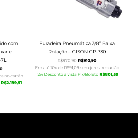
mido com
Furadeira Pneumática 3/8” Baixa
ixar e
Rotação – GISON GP-330
-7L
R$
970,90
R$
910,90
Em até 10x de
R$
91,09
sem juros no cartão
90
12% Desconto à vista Pix/Boleto
R$
801,59
os no cartão
R$
2.199,91