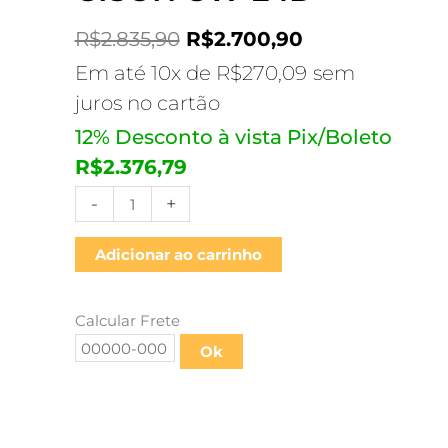
-
GISON
R$
2.835,90
R$
2.700,90
GW-
Em até 10x de
R$
270,09
sem
24D
juros no cartão
quantidade
12% Desconto à vista Pix/Boleto
R$
2.376,79
-
+
Adicionar ao carrinho
Calcular Frete
Ok