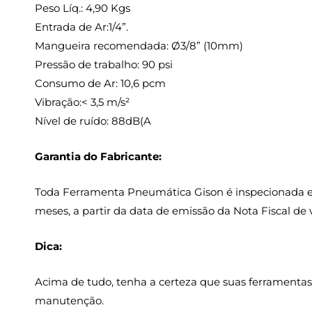
Peso Líq.: 4,90 Kgs
Entrada de Ar:1/4”.
Mangueira recomendada: Ø3/8” (10mm)
Pressão de trabalho: 90 psi
Consumo de Ar: 10,6 pcm
Vibração:< 3,5 m/s²
Nível de ruído: 88dB(A
Garantia do Fabricante:
Toda Ferramenta Pneumática Gison é inspecionada e te
meses, a partir da data de emissão da Nota Fiscal de 
Dica:
Acima de tudo, tenha a certeza que suas ferramentas
manutenção.