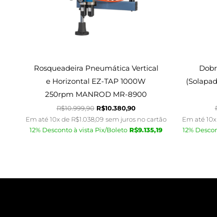
Rosqueadeira Pneumática Vertical
Dobr
e Horizontal EZ-TAP 1000W
(Solapa
250rpm MANROD MR-8900
R$
10.999,90
R$
10.380,90
Em até 10x de
R$
1.038,09
sem juros no cartão
Em até 10x
12% Desconto à vista Pix/Boleto
R$
9.135,19
12% Descon