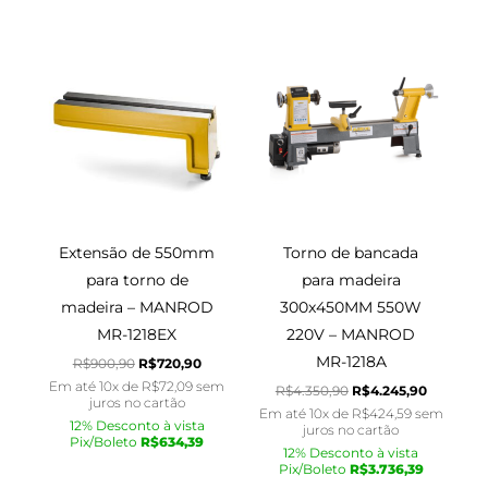
O
O
O
O
preço
preço
preço
preço
original
atual
original
atual
era:
é:
era:
é:
R$900,90.
R$720,90.
R$4.350,90.
R$4.245,
Extensão de 550mm
Torno de bancada
para torno de
para madeira
madeira – MANROD
300x450MM 550W
MR-1218EX
220V – MANROD
MR-1218A
R$
900,90
R$
720,90
Em até 10x de
R$
72,09
sem
R$
4.350,90
R$
4.245,90
juros no cartão
Em até 10x de
R$
424,59
sem
12% Desconto à vista
juros no cartão
Pix/Boleto
R$
634,39
12% Desconto à vista
Pix/Boleto
R$
3.736,39