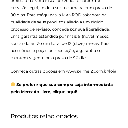
emissão da Nota Fiscal de venda e conforme
previsão legal, poderá ser reclamada num prazo de
90 dias. Para máquinas, a MANROD sabedora da
qualidade de seus produtos aliado a um rígido
processo de revisão, concede por sua liberalidade,
uma garantia estendida por mais 9 (nove) meses,
somando então um total de 12 (doze) meses. Para
acessórios e peças de reposição, a garantia se
mantém vigente pelo prazo de 90 dias.
Conheça outras opções em
www.prime12.com.br/loja
Se preferir que sua compra seja intermediada
pelo Mercado Livre, clique aqui!
Produtos relacionados
O
O
O
O