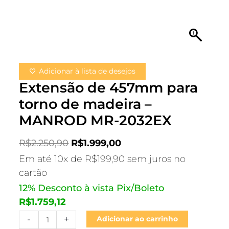
Adicionar à lista de desejos
Extensão de 457mm para
torno de madeira –
MANROD MR-2032EX
R$
2.250,90
R$
1.999,00
Em até 10x de
R$
199,90
sem juros no
cartão
12% Desconto à vista Pix/Boleto
R$
1.759,12
-
+
Adicionar ao carrinho