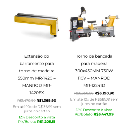
preço
preço
preço
preço
original
atual
original
atual
era:
é:
era:
é:
R$1.470,90.
R$1.369,90.
R$6.350,90.
R$6.190,9
Extensão do
Torno de bancada
barramento para
para madeira
torno de madeira
300x450MM 750W
550mm MR-1420 –
110V – MANROD
MANROD MR-
MR-12241D
1420EX
R$
6.350,90
R$
6.190,90
Em até 10x de
R$
619,09
sem
R$
1.470,90
R$
1.369,90
juros no cartão
Em até 10x de
R$
136,99
sem
12% Desconto à vista
juros no cartão
Pix/Boleto
R$
5.447,99
12% Desconto à vista
Pix/Boleto
R$
1.205,51