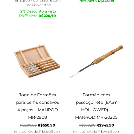
Em até 5x de
R$
50,18
sem
Pix/Boleto
R$
123,99
juros no cartão
12% Desconto à vista
Pix/Boleto
R$
220,79
O
O
O
O
preço
preço
preço
preço
original
atual
original
atual
era:
é:
era:
é:
R$590,90.
R$550,90.
R$970,90.
R$945,90.
Jogo de Formões
Formão com
para perfis côncavos
pescoço reto (EASY
4 peças – MANROD
HOLLOWER) –
MR-2908
MANROD MR-20205
R$
590,90
R$
550,90
R$
970,90
R$
945,90
Em até 10x de
R$
55,09
sem
Em até 10x de
R$
94,59
sem