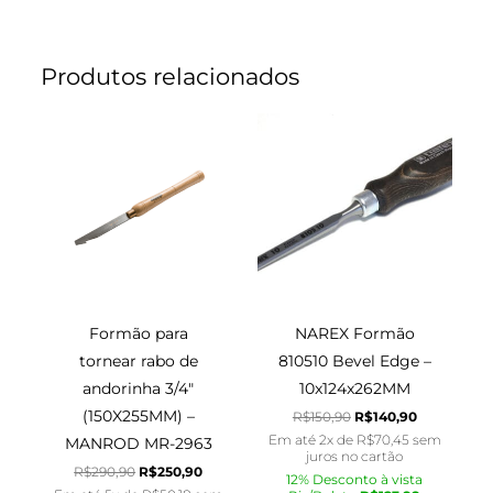
Produtos relacionados
O
O
O
O
preço
preço
preço
preço
original
atual
original
atual
era:
é:
era:
é:
R$290,90.
R$250,90.
R$150,90.
R$140,90.
Formão para
NAREX Formão
tornear rabo de
810510 Bevel Edge –
andorinha 3/4″
10x124x262MM
(150X255MM) –
R$
150,90
R$
140,90
Em até 2x de
R$
70,45
sem
MANROD MR-2963
juros no cartão
R$
290,90
R$
250,90
12% Desconto à vista