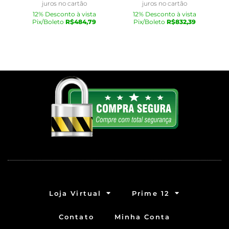
juros no cartão
juros no cartão
12% Desconto à vista
12% Desconto à vista
Pix/Boleto
R$
484,79
Pix/Boleto
R$
832,39
Loja Virtual
Prime 12
Contato
Minha Conta