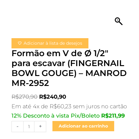
MANROD
MR-
2952
quantidade
Adicionar à lista de desejos
Formão em V de Ø 1/2″
para escavar (FINGERNAIL
BOWL GOUGE) – MANROD
MR-2952
R$
270,90
R$
240,90
Em até 4x de
R$
60,23
sem juros no cartão
12% Desconto à vista Pix/Boleto
R$
211,99
-
+
Adicionar ao carrinho