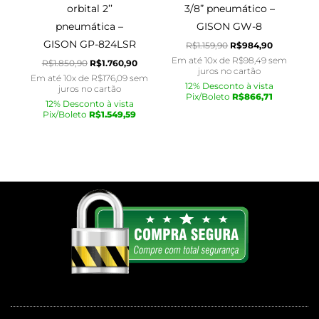
orbital 2’’
3/8” pneumático –
pneumática –
GISON GW-8
GISON GP-824LSR
R$
1.159,90
R$
984,90
Em até 10x de
R$
98,49
sem
R$
1.850,90
R$
1.760,90
juros no cartão
Em até 10x de
R$
176,09
sem
12% Desconto à vista
juros no cartão
Pix/Boleto
R$
866,71
12% Desconto à vista
Pix/Boleto
R$
1.549,59