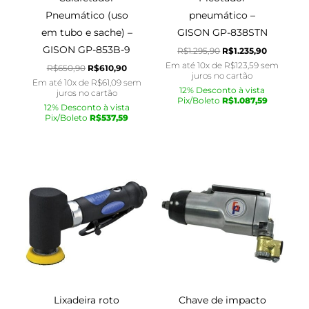
Pneumático (uso
pneumático –
em tubo e sache) –
GISON GP-838STN
GISON GP-853B-9
R$
1.295,90
R$
1.235,90
Em até 10x de
R$
123,59
sem
R$
650,90
R$
610,90
juros no cartão
Em até 10x de
R$
61,09
sem
12% Desconto à vista
juros no cartão
Pix/Boleto
R$
1.087,59
12% Desconto à vista
Pix/Boleto
R$
537,59
O
O
O
O
preço
preço
preço
preço
original
atual
original
atual
era:
é:
era:
é:
R$1.850,90.
R$1.760,90.
R$1.159,90.
R$984,90.
Lixadeira roto
Chave de impacto