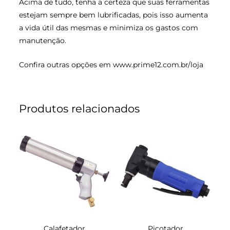
Acima de tudo, tenha a certeza que suas ferramentas
estejam sempre bem lubrificadas, pois isso aumenta
a vida útil das mesmas e minimiza os gastos com
manutenção.
Confira outras opções em
www.prime12.com.br/loja
Produtos relacionados
O
O
O
O
preço
preço
preço
preço
original
atual
original
atual
era:
é:
era:
é:
R$650,90.
R$610,90.
R$1.295,90.
R$1.235,9
Calafetador
Picotador