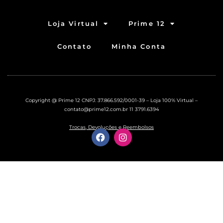
Loja Virtual
Prime 12
Contato
Minha Conta
Copyright @ Prime 12 CNPJ: 37.866.592/0001-39 – Loja 100% Virtual –
contato@prime12.com.br
11 3791.6394
Trocas, Devoluções e Reembolsos
F
I
a
n
c
s
e
t
b
a
o
g
o
r
k
a
m