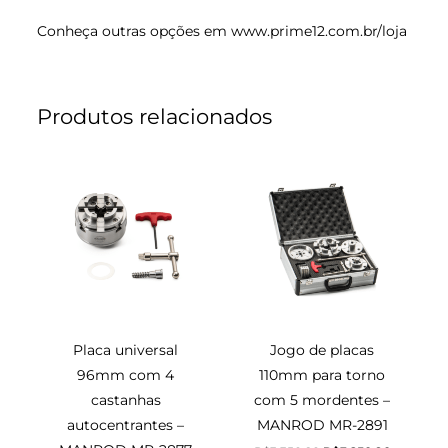
Conheça outras opções em
www.prime12.com.br/loja
Produtos relacionados
O
O
O
O
preço
preço
preço
preço
original
atual
original
atual
era:
é:
era:
é:
R$1.379,90.
R$1.225,90.
R$3.350,90.
R$3.250,9
Placa universal
Jogo de placas
96mm com 4
110mm para torno
castanhas
com 5 mordentes –
autocentrantes –
MANROD MR-2891