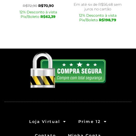
Em até 4x de
R$
56,48
sem
R$
72,90
R$
70,90
juros no cartão
12% Desconto à vista
12% Desconto à vista
Pix/Boleto
R$
62,39
Pix/Boleto
R$
198,79
Loja Virtual
Prime 12
Contato
Minha Conta