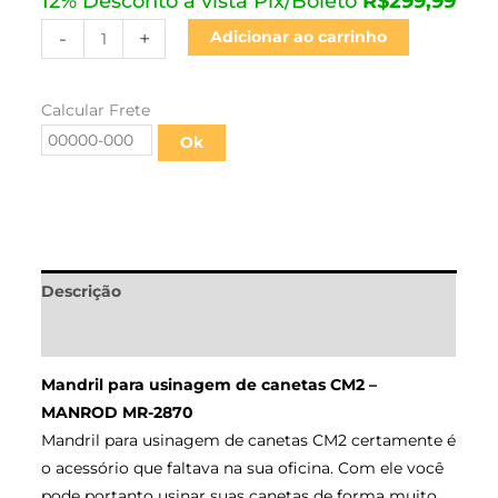
12% Desconto à vista Pix/Boleto
R$
299,99
-
+
Adicionar ao carrinho
Calcular Frete
Ok
Descrição
Informação adicional
Mandril para usinagem de canetas CM2 –
MANROD MR-2870
Mandril para usinagem de canetas CM2 certamente é
o acessório que faltava na sua oficina.
Com ele você
pode portanto usinar suas canetas de forma muito