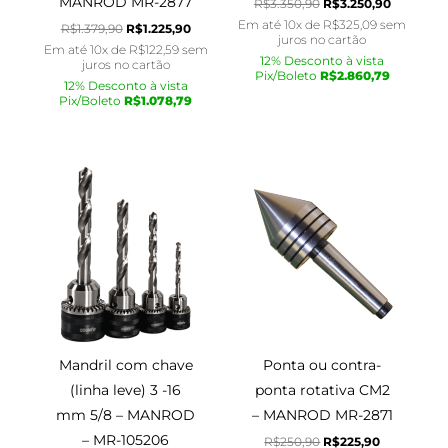
MANROD MR-2877
R$
3.350,90
R$
3.250,90
Em até 10x de
R$
325,09
sem
R$
1.379,90
R$
1.225,90
juros no cartão
Em até 10x de
R$
122,59
sem
12% Desconto à vista
juros no cartão
Pix/Boleto
R$
2.860,79
12% Desconto à vista
Pix/Boleto
R$
1.078,79
O
O
O
O
preço
preço
preço
preço
original
atual
original
atual
era:
é:
era:
é:
R$72,90.
R$70,90.
R$250,90.
R$225,90.
Mandril com chave
Ponta ou contra-
(linha leve) 3 -16
ponta rotativa CM2
mm 5/8 – MANROD
– MANROD MR-2871
– MR-105206
R$
250,90
R$
225,90