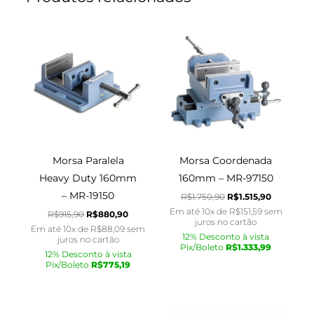
O
O
O
O
preço
preço
preço
preço
original
atual
original
atual
era:
é:
era:
é:
R$915,90.
R$880,90.
R$1.750,90.
R$1.515,90
Morsa Paralela
Morsa Coordenada
Heavy Duty 160mm
160mm – MR-97150
– MR-19150
R$
1.750,90
R$
1.515,90
Em até 10x de
R$
151,59
sem
R$
915,90
R$
880,90
juros no cartão
Em até 10x de
R$
88,09
sem
12% Desconto à vista
juros no cartão
Pix/Boleto
R$
1.333,99
12% Desconto à vista
Pix/Boleto
R$
775,19