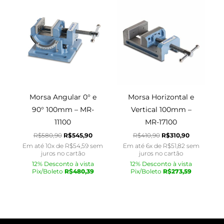
O
O
O
O
preço
preço
preço
preço
original
atual
original
atual
era:
é:
era:
é:
R$580,90.
R$545,90.
R$410,90.
R$310,90.
Morsa Angular 0° e
Morsa Horizontal e
90° 100mm – MR-
Vertical 100mm –
11100
MR-17100
R$
580,90
R$
545,90
R$
410,90
R$
310,90
Em até 10x de
R$
54,59
sem
Em até 6x de
R$
51,82
sem
juros no cartão
juros no cartão
12% Desconto à vista
12% Desconto à vista
Pix/Boleto
R$
480,39
Pix/Boleto
R$
273,59