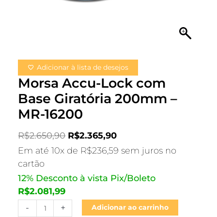
Adicionar à lista de desejos
Morsa Accu-Lock com
Base Giratória 200mm –
MR-16200
R$
2.650,90
R$
2.365,90
Em até 10x de
R$
236,59
sem juros no
cartão
12% Desconto à vista Pix/Boleto
R$
2.081,99
-
+
Adicionar ao carrinho