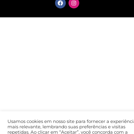
F
I
a
n
c
s
e
t
b
a
o
g
o
r
k
a
m
Usamos cookies em nosso site para fornecer a experiênci
mais relevante, lembrando suas preferências e visitas
repetidas. Ao clicar em “Aceitar”, você concorda com a