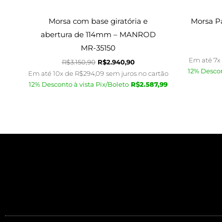
Morsa com base giratória e
Morsa P
abertura de 114mm – MANROD
MR-35150
Em até 7x
R$
3.150,90
R$
2.940,90
12% Descon
Em até 10x de
R$
294,09
sem juros no cartão
12% Desconto à vista Pix/Boleto
R$
2.587,99