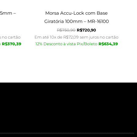
 75mm –
Morsa Accu-Lock com Base
Giratória 100mm – MR-16100
R$
750,90
R$
720,90
s no cartão
Em até 10x de
R$
72,09
sem juros no cartão
o
R$
370,39
12% Desconto à vista Pix/Boleto
R$
634,39