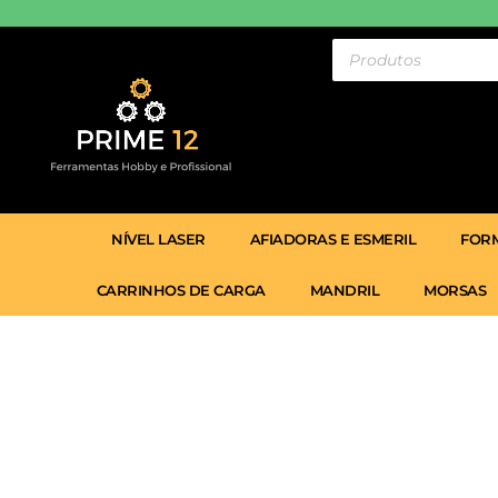
Ir
para
Pesquisar
produtos
o
conteúdo
NÍVEL LASER
AFIADORAS E ESMERIL
FORM
CARRINHOS DE CARGA
MANDRIL
MORSAS