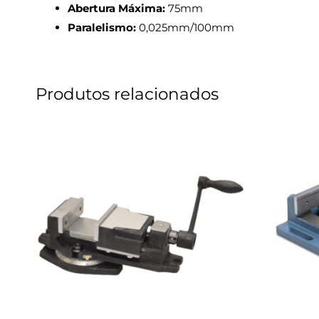
Abertura Máxima:
75mm
Paralelismo:
0,025mm/100mm
Produtos relacionados
O
O
preço
preço
original
atual
era:
é:
R$3.150,90.
R$2.940,90.