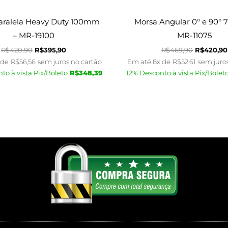
aralela Heavy Duty 100mm
Morsa Angular 0° e 90°
– MR-19100
MR-11075
R$
420,90
R$
395,90
R$
469,90
R$
420,90
 de
R$
56,56
sem juros no cartão
Em até 8x de
R$
52,61
sem juro
to à vista Pix/Boleto
R$
348,39
12% Desconto à vista Pix/Bolet