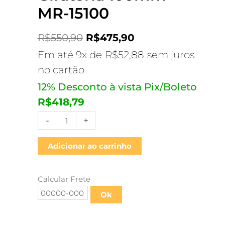
Giratória
MR-15100
100mm
–
R$
550,90
R$
475,90
MR-
Em até 9x de
R$
52,88
sem juros
15100
no cartão
quantidade
12% Desconto à vista Pix/Boleto
R$
418,79
-
+
Adicionar ao carrinho
Calcular Frete
Ok