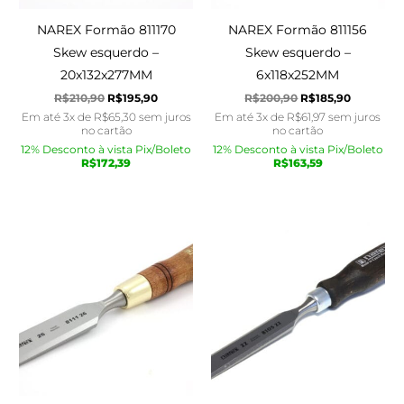
NAREX Formão 811170
NAREX Formão 811156
Skew esquerdo –
Skew esquerdo –
20x132x277MM
6x118x252MM
R$
210,90
R$
195,90
R$
200,90
R$
185,90
Em até 3x de
R$
65,30
sem juros
Em até 3x de
R$
61,97
sem juros
no cartão
no cartão
12% Desconto à vista Pix/Boleto
12% Desconto à vista Pix/Boleto
R$
172,39
R$
163,59
O
O
O
O
preço
preço
preço
preço
original
atual
original
atual
era:
é:
era:
é:
R$220,90.
R$215,90.
R$180,90.
R$170,90.