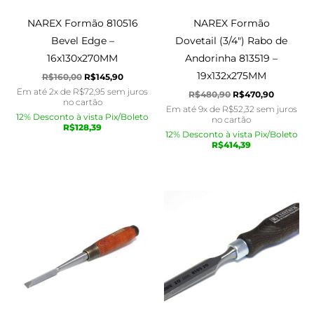
NAREX Formão 810516
NAREX Formão
Bevel Edge –
Dovetail (3/4″) Rabo de
16x130x270MM
Andorinha 813519 –
19x132x275MM
R$
160,00
R$
145,90
Em até 2x de
R$
72,95
sem juros
R$
480,90
R$
470,90
no cartão
Em até 9x de
R$
52,32
sem juros
12% Desconto à vista Pix/Boleto
no cartão
R$
128,39
12% Desconto à vista Pix/Boleto
R$
414,39
O
O
O
O
preço
preço
preço
preço
original
atual
original
atual
era:
é:
era:
é:
R$480,90.
R$465,90.
R$165,90.
R$155,90.