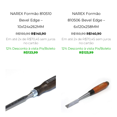
NAREX Formão 810510
NAREX Formão
Bevel Edge –
810506 Bevel Edge –
10x124x262MM
6x120x258MM
R$
150,90
R$
140,90
R$
150,90
R$
140,90
Em até 2x de
R$
70,45
sem juros
Em até 2x de
R$
70,45
sem juros
no cartão
no cartão
12% Desconto à vista Pix/Boleto
12% Desconto à vista Pix/Boleto
R$
123,99
R$
123,99
O
O
O
O
preço
preço
preço
preço
original
atual
original
atual
era:
é:
era:
é:
R$160,00.
R$145,90.
R$480,90.
R$470,90