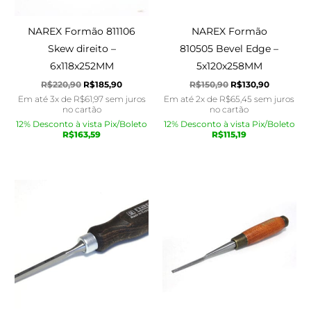
NAREX Formão 811106
NAREX Formão
Skew direito –
810505 Bevel Edge –
6x118x252MM
5x120x258MM
R$
220,90
R$
185,90
R$
150,90
R$
130,90
Em até 3x de
R$
61,97
sem juros
Em até 2x de
R$
65,45
sem juros
no cartão
no cartão
12% Desconto à vista Pix/Boleto
12% Desconto à vista Pix/Boleto
R$
163,59
R$
115,19
O
O
O
O
preço
preço
preço
preço
original
atual
original
atual
era:
é:
era:
é:
R$155,90.
R$145,90.
R$450,90.
R$415,90.