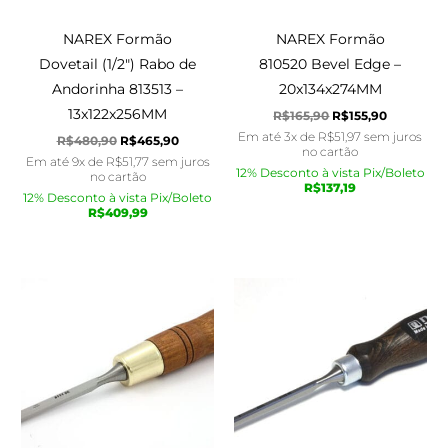
NAREX Formão
NAREX Formão
Dovetail (1/2″) Rabo de
810520 Bevel Edge –
Andorinha 813513 –
20x134x274MM
13x122x256MM
R$
165,90
R$
155,90
Em até 3x de
R$
51,97
sem juros
R$
480,90
R$
465,90
no cartão
Em até 9x de
R$
51,77
sem juros
12% Desconto à vista Pix/Boleto
no cartão
R$
137,19
12% Desconto à vista Pix/Boleto
R$
409,99
O
O
O
O
preço
preço
preço
preço
original
atual
original
atual
era:
é:
era:
é:
R$220,90.
R$185,90.
R$150,90.
R$130,90.