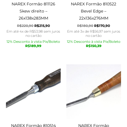
NAREX Formão 811126
NAREX Formão 810522
Skew direito –
Bevel Edge –
26x138x283MM
22x136x276MM
R$
220,90
R$
215,90
R$
180,90
R$
170,90
Em até 4x de
R$
53,98
sem juros
Em até 3x de
R$
56,97
sem juros
no cartão
no cartão
12% Desconto à vista Pix/Boleto
12% Desconto à vista Pix/Boleto
R$
189,99
R$
150,39
O
O
O
O
preço
preço
preço
preço
original
atual
original
atual
era:
é:
era:
é:
R$160,90.
R$145,90.
R$350,90.
R$340,90
NAREX Formão 810514
NAREX Formão