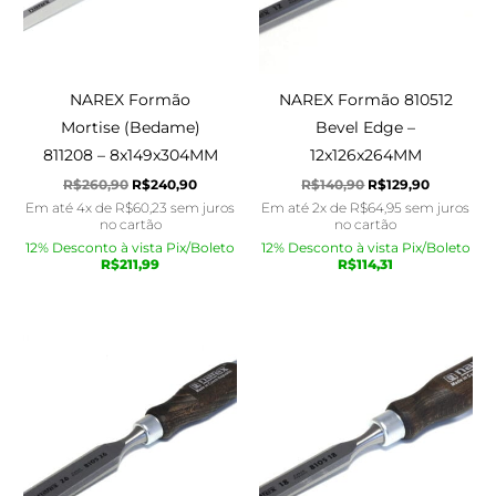
NAREX Formão
NAREX Formão 810512
Mortise (Bedame)
Bevel Edge –
811208 – 8x149x304MM
12x126x264MM
R$
260,90
R$
240,90
R$
140,90
R$
129,90
Em até 4x de
R$
60,23
sem juros
Em até 2x de
R$
64,95
sem juros
no cartão
no cartão
12% Desconto à vista Pix/Boleto
12% Desconto à vista Pix/Boleto
R$
211,99
R$
114,31
O
O
O
O
preço
preço
preço
preço
original
atual
original
atual
era:
é:
era:
é:
R$195,90.
R$179,90.
R$160,90.
R$149,90.