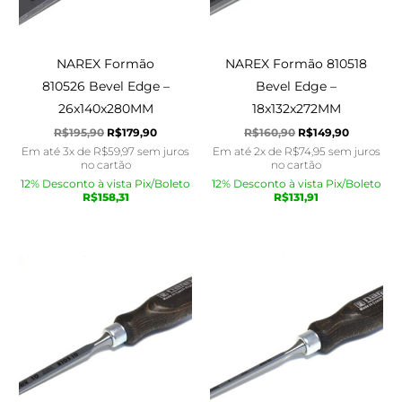
NAREX Formão
NAREX Formão 810518
810526 Bevel Edge –
Bevel Edge –
26x140x280MM
18x132x272MM
R$
195,90
R$
179,90
R$
160,90
R$
149,90
Em até 3x de
R$
59,97
sem juros
Em até 2x de
R$
74,95
sem juros
no cartão
no cartão
12% Desconto à vista Pix/Boleto
12% Desconto à vista Pix/Boleto
R$
158,31
R$
131,91
O
O
O
O
preço
preço
preço
preço
original
atual
original
atual
era:
é:
era:
é:
R$150,90.
R$140,90.
R$150,90.
R$140,90.