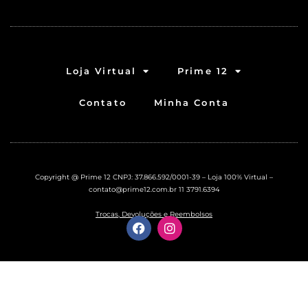
Loja Virtual
Prime 12
Contato
Minha Conta
Copyright @ Prime 12 CNPJ: 37.866.592/0001-39 – Loja 100% Virtual –
contato@prime12.com.br
11 3791.6394
Trocas, Devoluções e Reembolsos
F
I
a
n
c
s
e
t
b
a
o
g
o
r