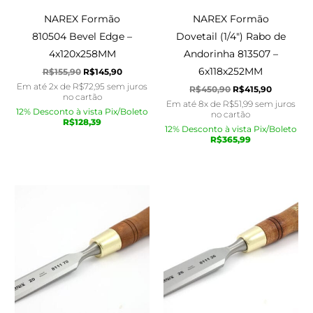
NAREX Formão
NAREX Formão
810504 Bevel Edge –
Dovetail (1/4″) Rabo de
4x120x258MM
Andorinha 813507 –
6x118x252MM
R$
155,90
R$
145,90
Em até 2x de
R$
72,95
sem juros
R$
450,90
R$
415,90
no cartão
Em até 8x de
R$
51,99
sem juros
12% Desconto à vista Pix/Boleto
no cartão
R$
128,39
12% Desconto à vista Pix/Boleto
R$
365,99
O
O
O
O
preço
preço
preço
preço
original
atual
original
atual
era:
é:
era:
é:
R$210,90.
R$195,90.
R$200,90.
R$185,90.