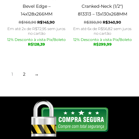
Bevel Edge –
Cranked-Neck (1/2″)
14x128x266MM
813313 – 13x130x268MM
R$
160,90
R$
145,90
R$
350,90
R$
340,90
Em até 2x de
R$
72,95
sem juros
Em até 6x de
R$
56,82
sem juros
no cartão
no cartão
12% Desconto à vista Pix/Boleto
12% Desconto à vista Pix/Boleto
R$
128,39
R$
299,99
1
2
→