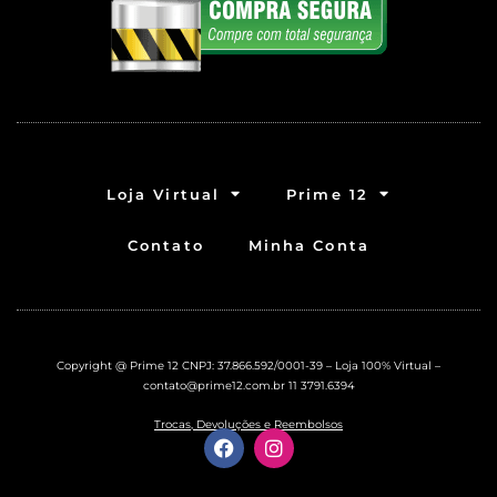
Loja Virtual
Prime 12
Contato
Minha Conta
Copyright @ Prime 12 CNPJ: 37.866.592/0001-39 – Loja 100% Virtual –
contato@prime12.com.br
11 3791.6394
Trocas, Devoluções e Reembolsos
F
I
a
n
c
s
e
t