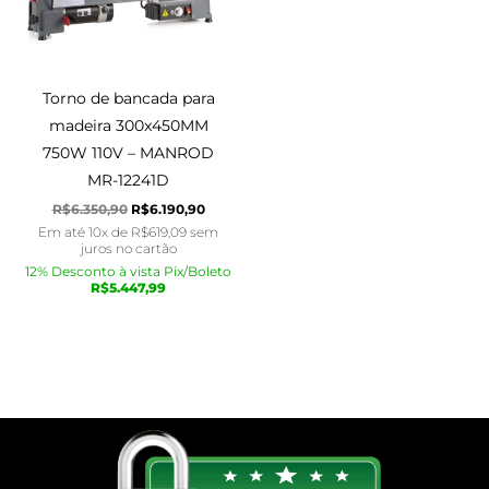
Torno de bancada para
madeira 300x450MM
750W 110V – MANROD
MR-12241D
R$
6.350,90
R$
6.190,90
Em até 10x de
R$
619,09
sem
juros no cartão
12% Desconto à vista Pix/Boleto
R$
5.447,99