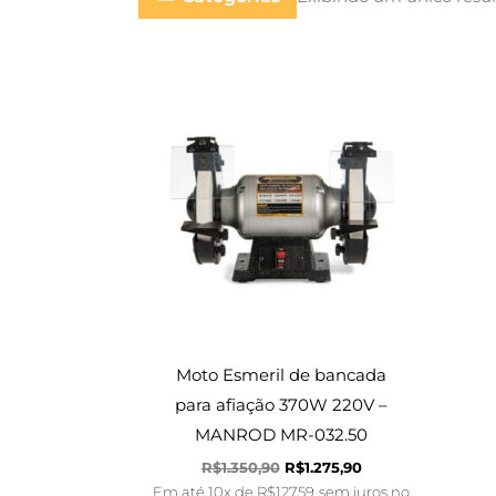
O
O
preço
preço
original
atual
era:
é:
R$1.350,90.
R$1.275,90.
Moto Esmeril de bancada
para afiação 370W 220V –
MANROD MR-032.50
R$
1.350,90
R$
1.275,90
Em até 10x de
R$
127,59
sem juros no