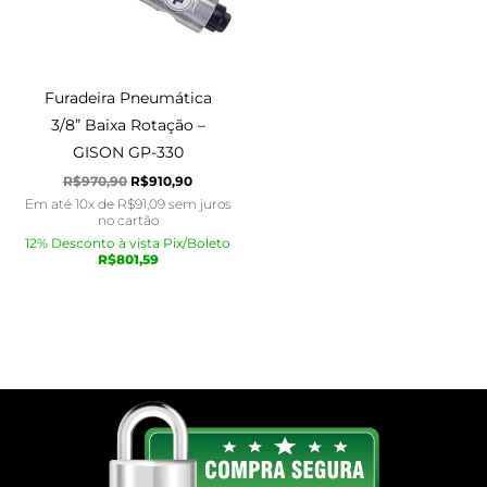
Furadeira Pneumática
3/8” Baixa Rotação –
GISON GP-330
R$
970,90
R$
910,90
Em até 10x de
R$
91,09
sem juros
no cartão
12% Desconto à vista Pix/Boleto
R$
801,59