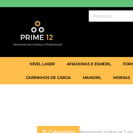
Ir
para
Pesquisar
produtos
o
conteúdo
NÍVEL LASER
AFIADORAS E ESMERIL
FORM
CARRINHOS DE CARGA
MANDRIL
MORSAS
Categorias
Mostrando todos os 2 re