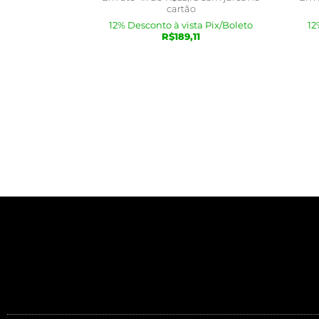
cartão
12% Desconto à vista Pix/Boleto
12
R$
189,11