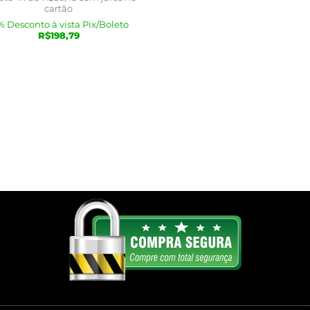
cartão
% Desconto à vista Pix/Boleto
R$
198,79