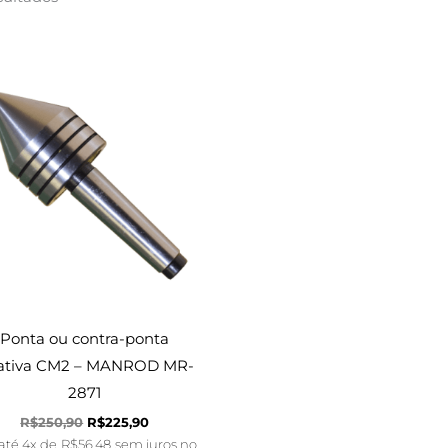
O
O
preço
preço
original
atual
era:
é:
R$250,90.
R$225,90.
Ponta ou contra-ponta
tativa CM2 – MANROD MR-
2871
R$
250,90
R$
225,90
até 4x de
R$
56,48
sem juros no