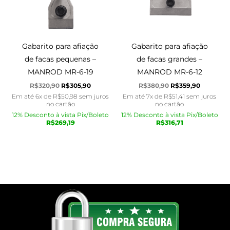
Gabarito para afiação
Gabarito para afiação
de facas pequenas –
de facas grandes –
MANROD MR-6-19
MANROD MR-6-12
R$
320,90
R$
305,90
R$
380,90
R$
359,90
Em até 6x de
R$
50,98
sem juros
Em até 7x de
R$
51,41
sem juros
no cartão
no cartão
12% Desconto à vista Pix/Boleto
12% Desconto à vista Pix/Boleto
R$
269,19
R$
316,71