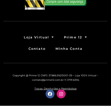
Loja Virtual
Prime 12
Contato
Minha Conta
Copyright @ Prime 12 CNPJ: 37.866.592/0001-39 – Loja 100% Virtual –
contato@prime12.com.br
11 3791.6394
Trocas, Devoluções e Reembolsos
F
I
a
n
c
s
e
t
b
a