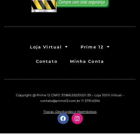
Loja Virtual
Prime 12
Contato
Minha Conta
Copyright @ Prime 12 CNPJ: 37.866.592/0001-39 – Loja 100% Virtual –
contato@prime12.com.br
11 3791.6394
Trocas, Devoluções e Reembolsos
F
I
a
n
c
s
e
t
b
a