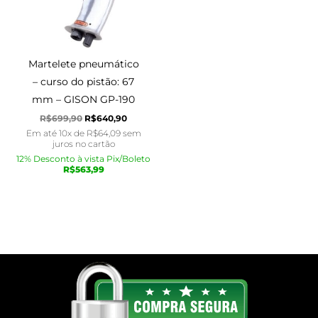
Martelete pneumático
– curso do pistão: 67
mm – GISON GP-190
R$
699,90
R$
640,90
Em até 10x de
R$
64,09
sem
juros no cartão
12% Desconto à vista Pix/Boleto
R$
563,99