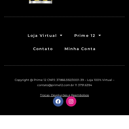
Loja Virtual
Prime 12
Contato
Minha Conta
Copyright @ Prime 12 CNPJ: 37.866.592/0001-39 – Loja 100% Virtual –
contato@prime12.com.br
11 3791.6394
Trocas, Devoluções e Reembolsos
F
I
a
n
c
s
e
t
b
a
o
g