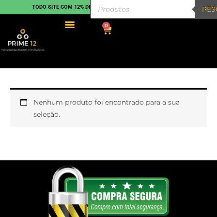
Pesquisar
Ir
TODO SITE COM 12% DE DESCONTO NO PAGAMENTO À VISTA
produtos
PES
para
0
Carrinho
o
conteúdo
Nenhum produto foi encontrado para a sua
seleção.