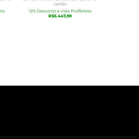
cartão
eto
12% Desconto à vista Pix/Boleto
R$
5.447,99