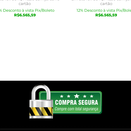
cartão
cartão
% Desconto à vista Pix/Boleto
12% Desconto à vista Pix/Bol
R$
6.565,59
R$
6.565,59