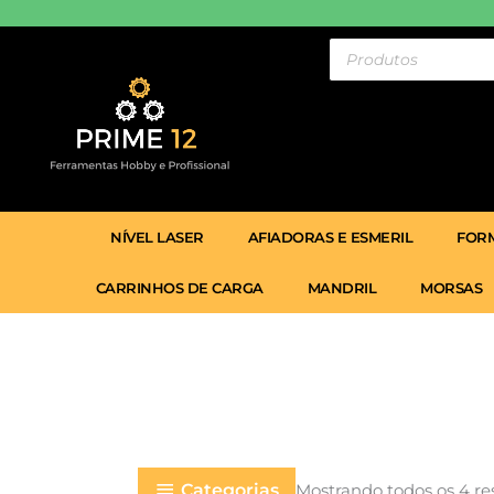
Ir
para
Pesquisar
produtos
o
conteúdo
NÍVEL LASER
AFIADORAS E ESMERIL
FORM
CARRINHOS DE CARGA
MANDRIL
MORSAS
Categorias
Mostrando todos os 4 re