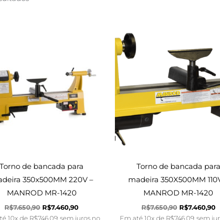
O
O
O
preço
preço
preço
p
original
atual
original
a
era:
é:
era:
é
R$7.650,90.
R$7.460,90.
R$7.650,90.
R
Torno de bancada para
Torno de bancada par
deira 350x500MM 220V –
madeira 350X500MM 110
MANROD MR-1420
MANROD MR-1420
R$
7.650,90
R$
7.460,90
R$
7.650,90
R$
7.460,90
té 10x de
R$
746,09
sem juros no
Em até 10x de
R$
746,09
sem ju