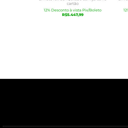
cartão
12% Desconto à vista Pix/Boleto
12
R$
5.447,99