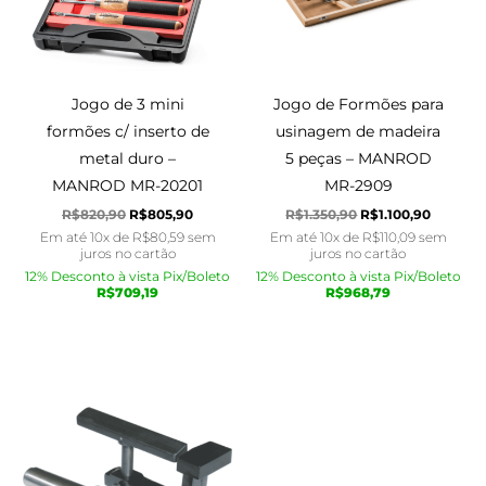
Jogo de 3 mini
Jogo de Formões para
formões c/ inserto de
usinagem de madeira
metal duro –
5 peças – MANROD
MANROD MR-20201
MR-2909
R$
820,90
R$
805,90
R$
1.350,90
R$
1.100,90
Em até 10x de
R$
80,59
sem
Em até 10x de
R$
110,09
sem
juros no cartão
juros no cartão
12% Desconto à vista Pix/Boleto
12% Desconto à vista Pix/Boleto
R$
709,19
R$
968,79
O
O
preço
preço
original
atual
era:
é:
R$755,90.
R$720,90.