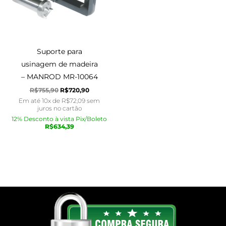
Suporte para
usinagem de madeira
– MANROD MR-10064
R$
755,90
R$
720,90
Em até 10x de
R$
72,09
sem
juros no cartão
12% Desconto à vista Pix/Boleto
R$
634,39