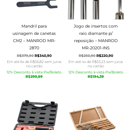
Mandril para
Jogo de insertos com
usinagem de canetas
raio diamante p/
CM2 – MANROD MR-
reposição – MANROD
2870
MR-20201-INS
R$
379,90
R$
340,90
R$
250,90
R$
220,90
Em até 6x de
R$
56,82
sem juros
Em até 4x de
R$
55,23
sem juros
no cartão
no cartão
12% Desconto à vista Pix/Boleto
12% Desconto à vista Pix/Boleto
R$
299,99
R$
194,39
O
O
O
O
preço
preço
preço
preço
original
atual
original
atual
era:
é:
era:
é:
R$820,90.
R$805,90.
R$1.350,90.
R$1.100,