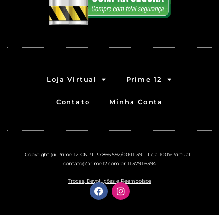
Loja Virtual
Prime 12
Contato
Minha Conta
Copyright @ Prime 12 CNPJ: 37.866.592/0001-39 – Loja 100% Virtual –
contato@prime12.com.br
11 3791.6394
Trocas, Devoluções e Reembolsos
F
I
a
n
c
s
e
t