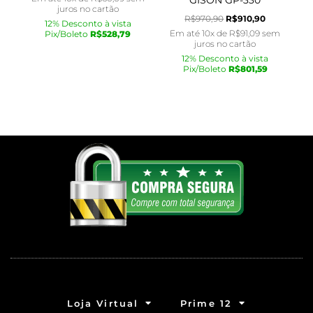
GISON GP-330
juros no cartão
R$
970,90
R$
910,90
12% Desconto à vista
Em até 10x de
R$
91,09
sem
Pix/Boleto
R$
528,79
juros no cartão
12% Desconto à vista
Pix/Boleto
R$
801,59
Loja Virtual
Prime 12