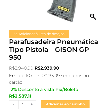
Adicionar à lista de desejos
Parafusadeira Pneumática
Tipo Pistola – GISON GP-
950
R$
2.940,90
R$
2.939,90
Em até 10x de
R$
293,99
sem juros no
cartão
12% Desconto à vista Pix/Boleto
R$
2.587,11
-
+
Adicionar ao carrinho