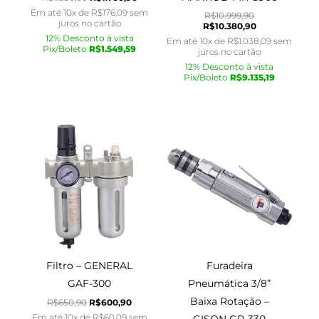
Em até 10x de
R$
176,09
sem
R$
10.999,90
juros no cartão
R$
10.380,90
12% Desconto à vista
Em até 10x de
R$
1.038,09
sem
Pix/Boleto
R$
1.549,59
juros no cartão
12% Desconto à vista
Pix/Boleto
R$
9.135,19
O
O
O
O
preço
preço
preço
preço
original
atual
original
atual
era:
é:
era:
é:
R$650,90.
R$600,90.
R$970,90.
R$910,90.
Filtro – GENERAL
Furadeira
GAF-300
Pneumática 3/8”
Baixa Rotação –
R$
650,90
R$
600,90
Em até 10x de
R$
60,09
sem