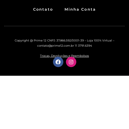
Contato
Minha Conta
Copyright @ Prime 12 CNPJ: 37.866.592/0001-39 – Loja 100% Virtual –
contato@prime12.com.br
11 3791.6394
Trocas, Devoluções e Reembolsos
F
I
a
n
c
s
e
t
b
a
o
g
o
r
k
a
m