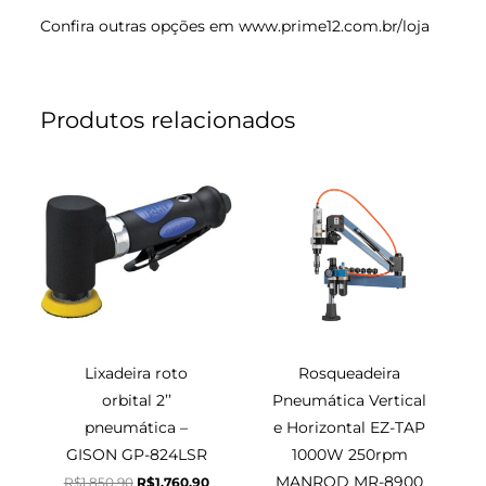
Confira outras opções em
www.prime12.com.br/loja
Produtos relacionados
O
O
O
O
preço
preço
preço
preço
original
atual
original
atual
era:
é:
era:
é:
R$1.850,90.
R$1.760,90.
R$10.999,90.
R$10.380,90.
Lixadeira roto
Rosqueadeira
orbital 2’’
Pneumática Vertical
pneumática –
e Horizontal EZ-TAP
GISON GP-824LSR
1000W 250rpm
MANROD MR-8900
R$
1.850,90
R$
1.760,90